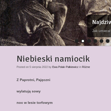
Najdziw
Jak umierał
1
2
3
4
5
6
Niebieski namiocik
Posted on 5 sierpnia 2022 by
Ewa Polak-Pałkiewicz
in
Różne
Z Paprotni, Pajęczni
wylatują sowy
noc w lesie torfowym