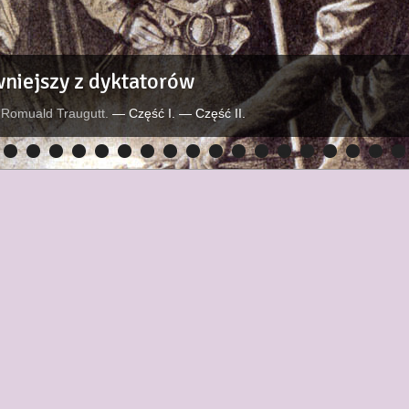
niejszy z dyktatorów
 Romuald Traugutt.
— Część I.
— Część II.
7
8
9
10
11
12
13
14
15
16
17
18
19
20
21
22
23
24