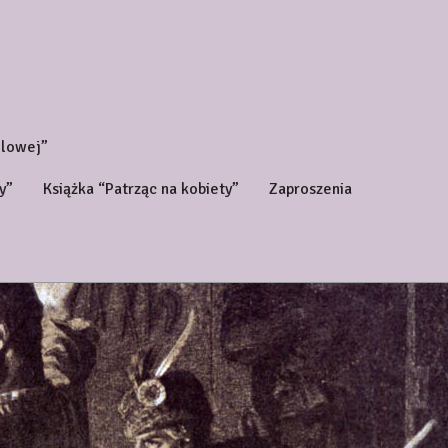
ólowej”
y”
Książka “Patrząc na kobiety”
Zaproszenia